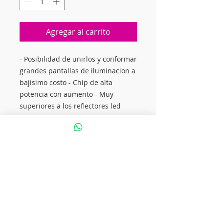
Agregar al carrito
- Posibilidad de unirlos y conformar
grandes pantallas de iluminacion a
bajísimo costo - Chip de alta
potencia con aumento - Muy
superiores a los reflectores led
tradicionales de pastilla APTO PARA
CANCHAS DE FUTBOL 5 - EQUIVALE
A MERCURIO HALOGENADO DE
250W O REFLECTOR HALOGENO
TRADICIONAL DE 1000W MÍNIMO
CONSUMO - MÁXIMA POTENCIA -
LA MEJOR CALIDAD MEDIDAS : 24
CM X 13 CM X 2 CM - Flujo
luminoso: 9000 lúmenes - Vida útil