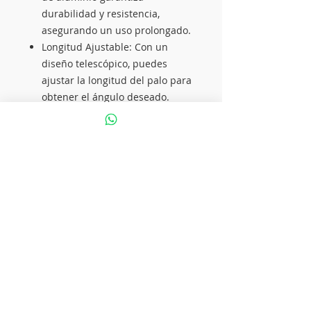
durabilidad y resistencia,
asegurando un uso prolongado.
Longitud Ajustable: Con un
diseño telescópico, puedes
ajustar la longitud del palo para
obtener el ángulo deseado.
Rotación de 360 Grados: El
cabezal giratorio permite una
rotación completa para obtener
la mejor perspectiva en tus fotos
y videos.
Especificaciones Técnicas:
Material: Aluminio
Conectividad: Bluetooth
Trípode Integrado: Sí
Luz Incorporada: Sí
Rotación del Cabezal: 360
grados