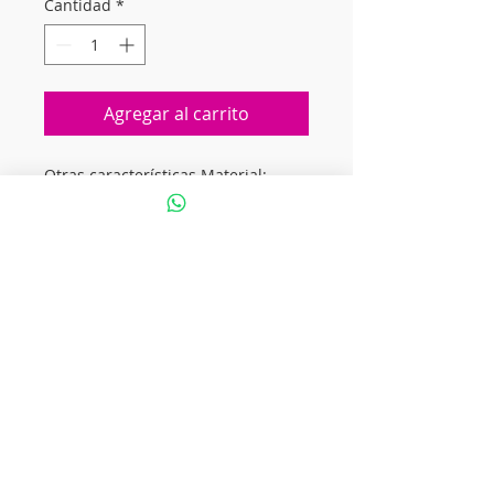
Cantidad
*
Agregar al carrito
Otras características Material:
Goma Es pistola de agua: Sí Con
luces: No Con sonido: No Incluye
dardos: No Edad mínima
recomendada: 4 años Descripción
Pistola De Agua Water Pump Lanza
Agua Niños -Material: ESPUMA -
Colores: SURTIDOS -Origen:
Nacional. -Recargable -Chorros de
agua que alcanzan hasta 12 metros
-Cada pistola mide 60 cm de largo
aproximadamente - Recarga fácil