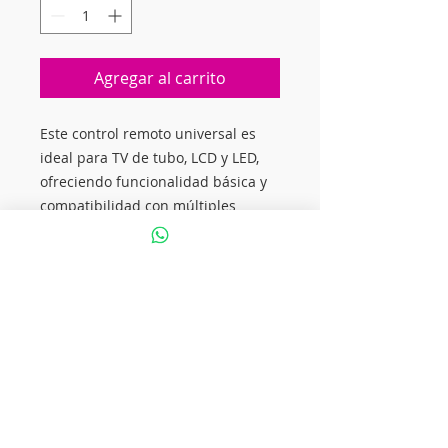
Agregar al carrito
Este control remoto universal es
ideal para TV de tubo, LCD y LED,
ofreciendo funcionalidad básica y
compatibilidad con múltiples
marcas.
Características del
Producto:
• Marca: Stang • Modelo:
F-2100 • Color: Negro • Incluye
Pilas: No • Comando de Voz: No •
Teclado: Sí • Universal: Sí •
Alimentación: 2 pilas AAA
Beneficios:
• No precisa código
para funcionar. • Compatible con
todas las marcas. Este control
remoto es una solución práctica y